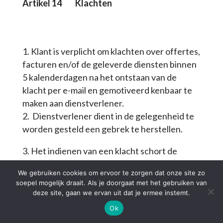
Artikel 1
4
Klachten
Klant is verplicht om klachten over offertes,
facturen en/of de geleverde diensten binnen
5 kalenderdagen na het ontstaan van de
klacht per e-mail en gemotiveerd kenbaar te
maken aan dienstverlener.
Dienstverlener dient in de gelegenheid te
worden gesteld een gebrek te herstellen.
Het indienen van een klacht schort de
betalingsverplichting niet op.
We gebruiken cookies om ervoor te zorgen dat onze site zo
soepel mogelijk draait. Als je doorgaat met het gebruiken van
deze site, gaan we ervan uit dat je ermee instemt.
Ok
Artikel 15 Geschilbeslechting