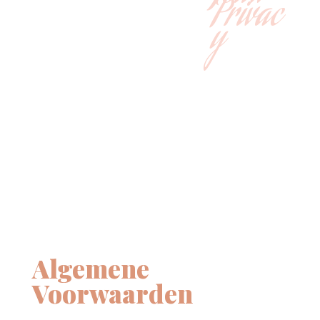
Privac
y
Algemene
Voorwaarden