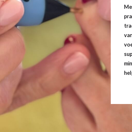
Mes
pra
tra
van
voe
sup
min
hel