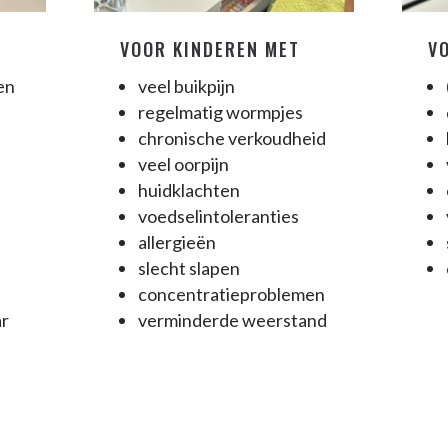
VOOR KINDEREN MET
V
en
veel buikpijn
regelmatig wormpjes
chronische verkoudheid
veel oorpijn
huidklachten
voedselintoleranties
allergieën
slecht slapen
concentratieproblemen
ar
verminderde weerstand