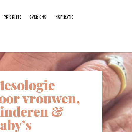
PRIORITÉE
OVER ONS
INSPIRATIE
esologie
oor vrouwen,
inderen &
aby’s