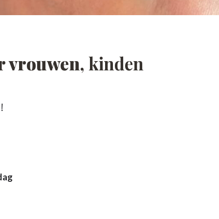
or vrouwen
, kinden
!
dag