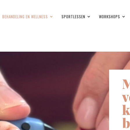
BEHANDELING EN WELLNESS
SPORTLESSEN
WORKSHOPS
M
v
k
b