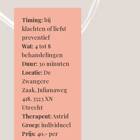
Timing:
bij
klachten of liefst
preventief
Wat:
4 tot 8
behandelingen
Duur:
30 minuten
Locatie:
De
Zwangere
Zaak, Julianaweg
418, 3523 XN
Utrecht
Therapeut:
Astrid
Groep:
individueel
Prijs:
40,- per