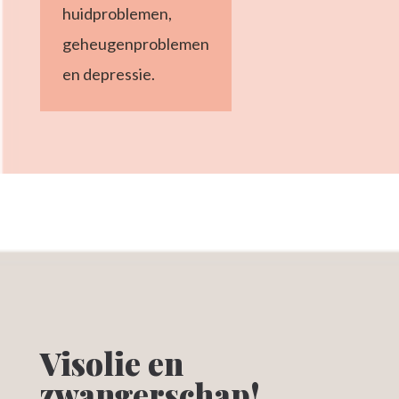
huidproblemen,
geheugenproblemen
en depressie.
Visolie en
zwangerschap!