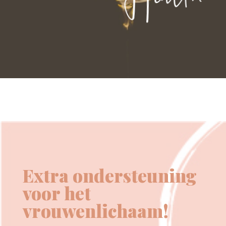
Extra ondersteuning
voor het
vrouwenlichaam!