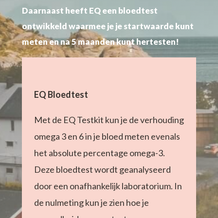
Daarnaast heeft EQ een bloedtest
ontwikkeld waarmee je je startwaarde kunt
meten en na 5 maanden kunt hertesten!
EQ Bloedtest
Met de EQ Testkit kun je de verhouding
omega 3 en 6 in je bloed meten evenals
het absolute percentage omega-3.
Deze bloedtest wordt geanalyseerd
door een onafhankelijk laboratorium. In
de nulmeting kun je zien hoe je