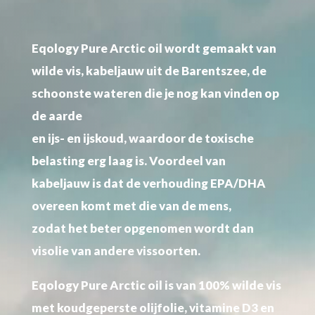
Eqology Pure Arctic oil wordt gemaakt van
wilde vis, kabeljauw uit de Barentszee, de
schoonste wateren die je nog kan vinden op
de aarde
en ijs- en ijskoud, waardoor de toxische
belasting erg laag is. Voordeel van
kabeljauw is dat de verhouding EPA/DHA
overeen komt met die van de mens,
zodat het beter opgenomen wordt dan
visolie van andere vissoorten.
Eqology Pure Arctic oil is van 100% wilde vis
met koudgeperste olijfolie, vitamine D3 en