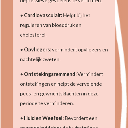
depressieve gevoelens te verlichten.
•
Cardiovasculair:
Helpt bij het
reguleren van bloeddruk en
cholesterol.
•
Opvliegers:
vermindert opvliegers en
nachtelijk zweten.
•
Ontstekingsremmend:
Vermindert
ontstekingen en helpt de vervelende
pees- en gewrichtsklachten in deze
periode te verminderen.
•
Huid en Weefsel:
Bevordert een
gezonde huid door de hydratatie te